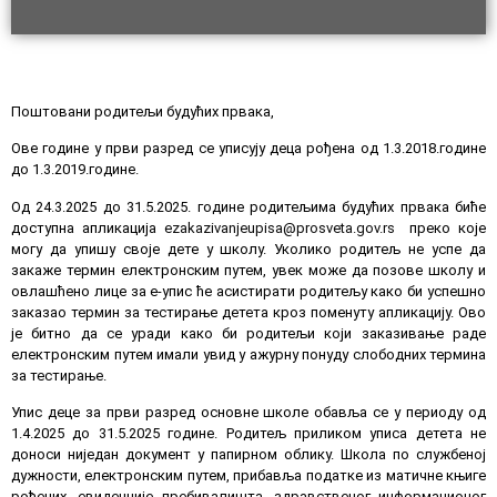
Упис првака
2025/26.
Поштовани родитељи будућих првака,
Ове године у први разред се уписују деца рођена од 1.3.2018.године
до 1.3.2019.године.
Од 24.3.2025 до 31.5.2025. године родитељима будућих првака биће
доступна апликација
ezakazivanjeupisa@prosveta.gov.rs
преко које
могу да упишу своје дете у школу. Уколико родитељ не успе да
закаже термин електронским путем, увек може да позове школу и
овлашћено лице за е-упис ће асистирати родитељу како би успешно
заказао термин за тестирање детета кроз поменуту апликацију. Ово
је битно да се уради како би родитељи који заказивање раде
електронским путем имали увид у ажурну понуду слободних термина
за тестирање.
Упис деце за први разред основне школе обавља се у периоду од
1.4.2025 до 31.5.2025 године. Родитељ приликом уписа детета не
доноси ниједан документ у папирном облику. Школа по службеној
дужности, електронским путем, прибавља податке из матичне књиге
рођених, евиденције пребивалишта, здравственог информационог