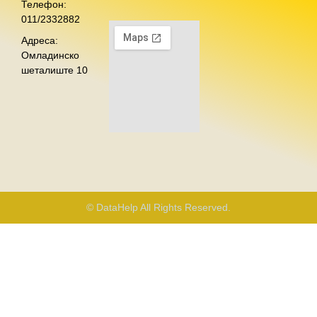
Телефон:
011/2332882
Адреса:
Омладинско
шеталиште 10
© DataHelp All Rights Reserved.