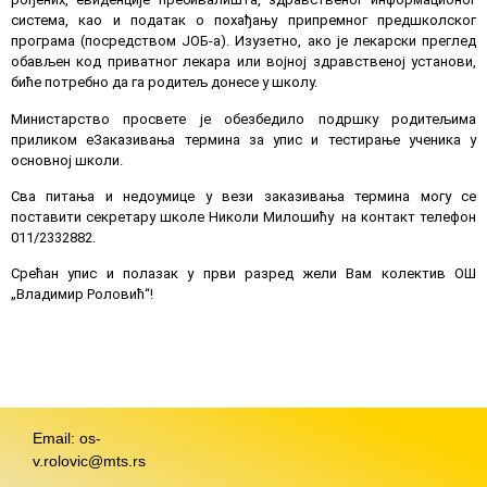
система, као и податак о похађању припремног предшколског
програма (посредством ЈОБ-а). Изузетно, ако је лекарски преглед
обављен код приватног лекара или војној здравственој установи,
биће потребно да га родитељ донесе у школу.
Министарство просвете је обезбедило подршку родитељима
приликом еЗаказивања термина за упис и тестирање ученика у
основној школи.
Сва питања и недоумице у вези заказивања термина могу се
поставити секретару школе Николи Милошићу на контакт телефон
011/2332882.
Срећан упис и полазак у први разред жели Вам колектив ОШ
„Владимир Роловић“!
Email: os-
v.rolovic@mts.rs